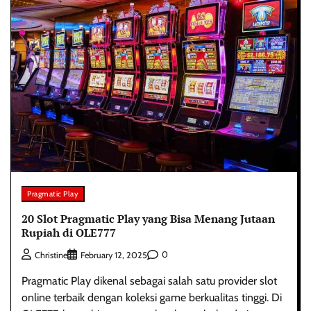
Pragmatic Play
20 Slot Pragmatic Play yang Bisa Menang Jutaan
Rupiah di OLE777
0
Christine
February 12, 2025
Pragmatic Play dikenal sebagai salah satu provider slot
online terbaik dengan koleksi game berkualitas tinggi. Di