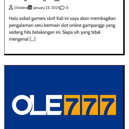
0
Christine
January 23, 2025
Halo sobat gamers slot! Kali ini saya akan membagikan
pengalaman seru bermain slot online gampangjp yang
sedang hits belakangan ini. Siapa sih yang tidak
mengenal […]